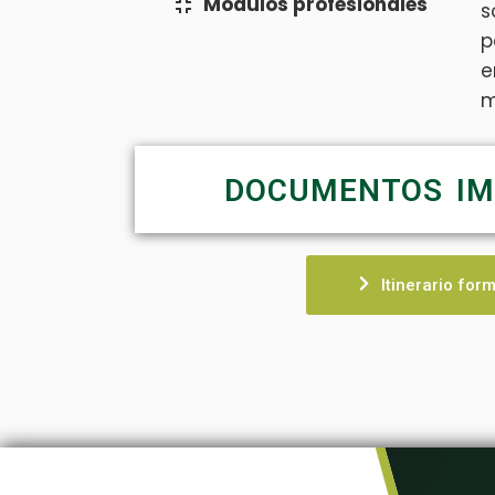
Módulos profesionales
s
p
e
m
DOCUMENTOS IM
Itinerario form