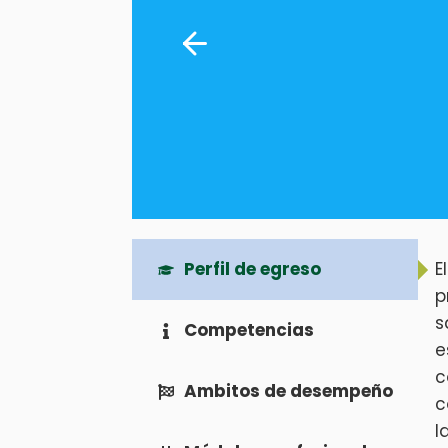
Perfil de egreso
E
p
s
Competencias
e
c
Ambitos de desempeño
c
l